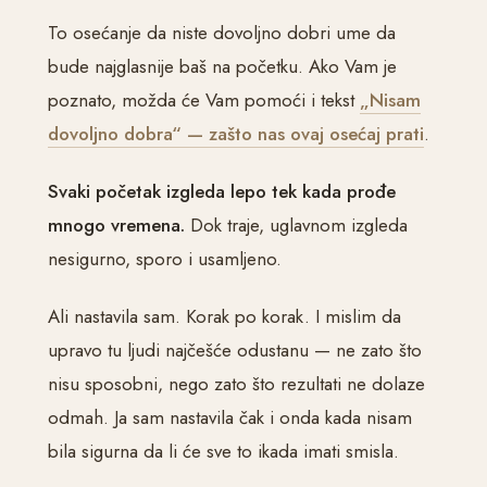
To osećanje da niste dovoljno dobri ume da
bude najglasnije baš na početku. Ako Vam je
poznato, možda će Vam pomoći i tekst
„Nisam
dovoljno dobra“ — zašto nas ovaj osećaj prati
.
Svaki početak izgleda lepo tek kada prođe
mnogo vremena.
Dok traje, uglavnom izgleda
nesigurno, sporo i usamljeno.
Ali nastavila sam. Korak po korak. I mislim da
upravo tu ljudi najčešće odustanu — ne zato što
nisu sposobni, nego zato što rezultati ne dolaze
odmah. Ja sam nastavila čak i onda kada nisam
bila sigurna da li će sve to ikada imati smisla.