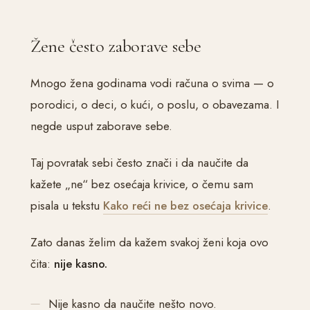
Žene često zaborave sebe
Mnogo žena godinama vodi računa o svima — o
porodici, o deci, o kući, o poslu, o obavezama. I
negde usput zaborave sebe.
Taj povratak sebi često znači i da naučite da
kažete „ne“ bez osećaja krivice, o čemu sam
pisala u tekstu
Kako reći ne bez osećaja krivice
.
Zato danas želim da kažem svakoj ženi koja ovo
čita:
nije kasno.
Nije kasno da naučite nešto novo.