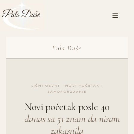
Puls Duše
LIČNI OSVRT · NOVI POČETAK I
SAMOPOUZDANJE
Novi početak posle 40
— danas sa 51 znam da nisam
zakasnila