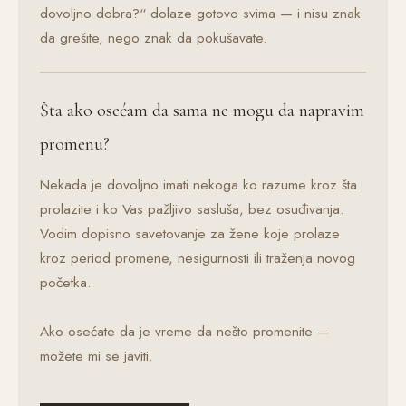
dovoljno dobra?“ dolaze gotovo svima — i nisu znak
da grešite, nego znak da pokušavate.
Šta ako osećam da sama ne mogu da napravim
promenu?
Nekada je dovoljno imati nekoga ko razume kroz šta
prolazite i ko Vas pažljivo sasluša, bez osuđivanja.
Vodim dopisno savetovanje za žene koje prolaze
kroz period promene, nesigurnosti ili traženja novog
početka.
Ako osećate da je vreme da nešto promenite —
možete mi se javiti.