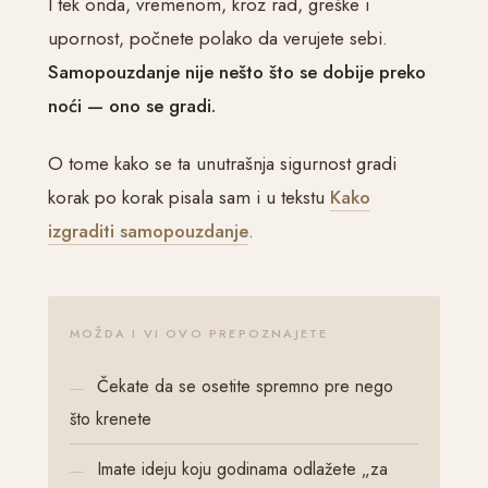
I tek onda, vremenom, kroz rad, greške i
upornost, počnete polako da verujete sebi.
Samopouzdanje nije nešto što se dobije preko
noći — ono se gradi.
O tome kako se ta unutrašnja sigurnost gradi
korak po korak pisala sam i u tekstu
Kako
izgraditi samopouzdanje
.
MOŽDA I VI OVO PREPOZNAJETE
Čekate da se osetite spremno pre nego
što krenete
Imate ideju koju godinama odlažete „za