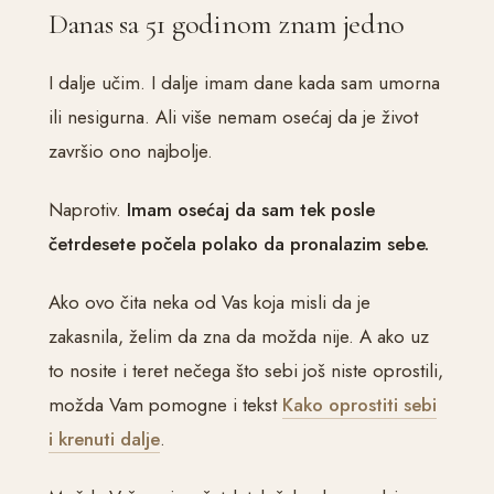
Danas sa 51 godinom znam jedno
I dalje učim. I dalje imam dane kada sam umorna
ili nesigurna. Ali više nemam osećaj da je život
završio ono najbolje.
Naprotiv.
Imam osećaj da sam tek posle
četrdesete počela polako da pronalazim sebe.
Ako ovo čita neka od Vas koja misli da je
zakasnila, želim da zna da možda nije. A ako uz
to nosite i teret nečega što sebi još niste oprostili,
možda Vam pomogne i tekst
Kako oprostiti sebi
i krenuti dalje
.