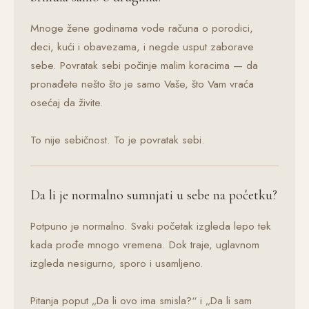
Mnoge žene godinama vode računa o porodici,
deci, kući i obavezama, i negde usput zaborave
sebe. Povratak sebi počinje malim koracima — da
pronađete nešto što je samo Vaše, što Vam vraća
osećaj da živite.
To nije sebičnost. To je povratak sebi.
Da li je normalno sumnjati u sebe na početku?
Potpuno je normalno. Svaki početak izgleda lepo tek
kada prođe mnogo vremena. Dok traje, uglavnom
izgleda nesigurno, sporo i usamljeno.
Pitanja poput „Da li ovo ima smisla?“ i „Da li sam