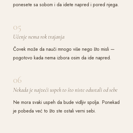
ponesete sa sobom i da idete napred i pored njega.
05
Učenje nema rok trajanja
Čovek može da nauči mnogo više nego što misli —
pogotovo kada nema izbora osim da ide napred.
06
Nekada je najveći uspeh to što niste odustali od sebe
Ne mora svaki uspeh da bude vidljiv spolja. Ponekad
je pobeda već to što ste ostali verni sebi.