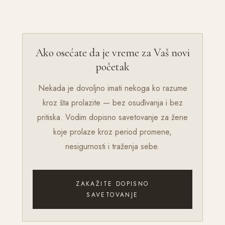
Ako osećate da je vreme za Vaš novi
početak
Nekada je dovoljno imati nekoga ko razume
kroz šta prolazite — bez osuđivanja i bez
pritiska. Vodim dopisno savetovanje za žene
koje prolaze kroz period promene,
nesigurnosti i traženja sebe.
ZAKAŽITE DOPISNO
SAVETOVANJE