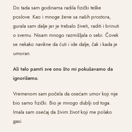
Do tada sam godinama radila fizički teške
poslove. Kao i mnoge žene sa naših prostora,
gurala sam dalje jer je trebalo živeti, raditi i brinuti
o svemu. Nisam mnogo razmišljala o sebi. Čovek
se nekako navikne da ćuti i ide dalje, čak i kada je
umoran.
Ali telo pamti sve ono što mi pokušavamo da
ignorišemo.
Vremenom sam počela da osećam umor koji nije
bio samo fizički. Bio je mnogo dublji od toga.
Imala sam osećaj da živim život koji me polako
gasi.