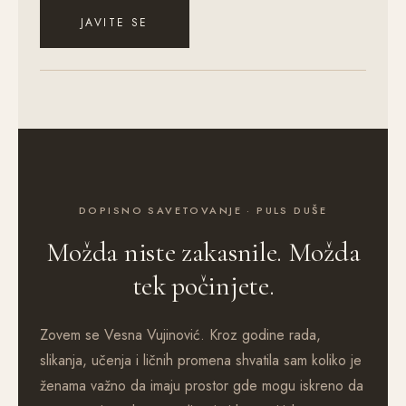
JAVITE SE
DOPISNO SAVETOVANJE · PULS DUŠE
Možda niste zakasnile. Možda
tek počinjete.
Zovem se Vesna Vujinović. Kroz godine rada,
slikanja, učenja i ličnih promena shvatila sam koliko je
ženama važno da imaju prostor gde mogu iskreno da