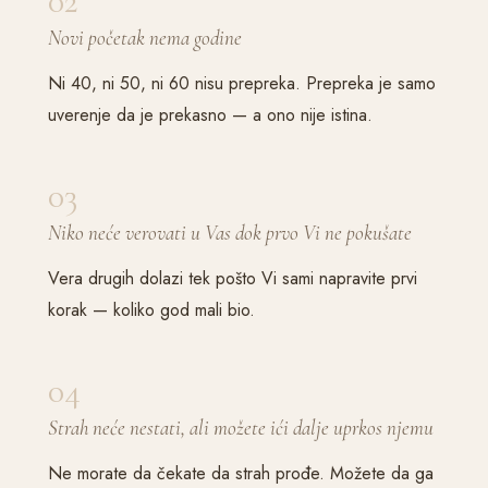
02
Novi početak nema godine
Ni 40, ni 50, ni 60 nisu prepreka. Prepreka je samo
uverenje da je prekasno — a ono nije istina.
03
Niko neće verovati u Vas dok prvo Vi ne pokušate
Vera drugih dolazi tek pošto Vi sami napravite prvi
korak — koliko god mali bio.
04
Strah neće nestati, ali možete ići dalje uprkos njemu
Ne morate da čekate da strah prođe. Možete da ga