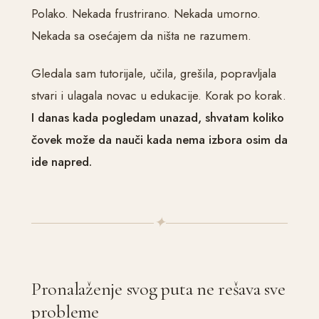
Polako. Nekada frustrirano. Nekada umorno.
Nekada sa osećajem da ništa ne razumem.
Gledala sam tutorijale, učila, grešila, popravljala
stvari i ulagala novac u edukacije. Korak po korak.
I danas kada pogledam unazad, shvatam koliko
čovek može da nauči kada nema izbora osim da
ide napred.
✦
Pronalaženje svog puta ne rešava sve
probleme