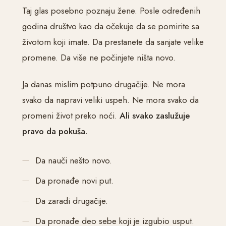
Taj glas posebno poznaju žene. Posle određenih
godina društvo kao da očekuje da se pomirite sa
životom koji imate. Da prestanete da sanjate velike
promene. Da više ne počinjete ništa novo.
Ja danas mislim potpuno drugačije. Ne mora
svako da napravi veliki uspeh. Ne mora svako da
promeni život preko noći.
Ali svako zaslužuje
pravo da pokuša.
Da nauči nešto novo.
Da pronađe novi put.
Da zaradi drugačije.
Da pronađe deo sebe koji je izgubio usput.