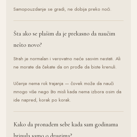
Samopouzdanje se gradi, ne dobija preko noći.
Šta ako se plašim da je prekasno da naučim
nešto novo?
Strah je normalan i verovatno neće sasvim nestati. Ali
ne morate da čekate da on prođe da biste krenuli.
Učenje nema rok trajanja — čovek može da nauči
mnogo više nego što misli kada nema izbora osim da
ide napred, korak po korak.
Kako da pronađem sebe kada sam godinama
brinula samo o drugima?