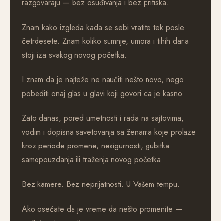
razgovaraju — bez osuđivanja i bez pritiska.
Znam kako izgleda kada se sebi vratite tek posle
četrdesete. Znam koliko sumnje, umora i tihih dana
stoji iza svakog novog početka.
I znam da je najteže ne naučiti nešto novo, nego
pobediti onaj glas u glavi koji govori da je kasno.
Zato danas, pored umetnosti i rada na sajtovima,
vodim i dopisna savetovanja sa ženama koje prolaze
kroz periode promene, nesigurnosti, gubitka
samopouzdanja ili traženja novog početka.
Bez kamere. Bez neprijatnosti. U Vašem tempu.
Ako osećate da je vreme da nešto promenite —