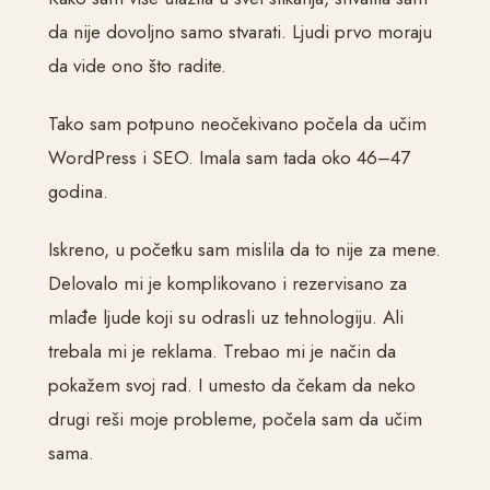
da nije dovoljno samo stvarati. Ljudi prvo moraju
da vide ono što radite.
Tako sam potpuno neočekivano počela da učim
WordPress i SEO. Imala sam tada oko 46–47
godina.
Iskreno, u početku sam mislila da to nije za mene.
Delovalo mi je komplikovano i rezervisano za
mlađe ljude koji su odrasli uz tehnologiju. Ali
trebala mi je reklama. Trebao mi je način da
pokažem svoj rad. I umesto da čekam da neko
drugi reši moje probleme, počela sam da učim
sama.