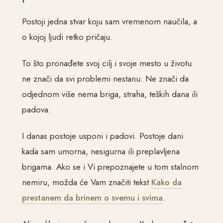
Postoji jedna stvar koju sam vremenom naučila, a
o kojoj ljudi retko pričaju.
To što pronađete svoj cilj i svoje mesto u životu
ne znači da svi problemi nestanu. Ne znači da
odjednom više nema briga, straha, teških dana ili
padova.
I danas postoje usponi i padovi. Postoje dani
kada sam umorna, nesigurna ili preplavljena
brigama. Ako se i Vi prepoznajete u tom stalnom
nemiru, možda će Vam značiti tekst
Kako da
prestanem da brinem o svemu i svima
.