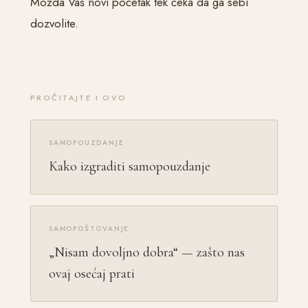
Možda Vaš novi početak tek čeka da ga sebi
dozvolite.
PROČITAJTE I OVO
SAMOPOUZDANJE
Kako izgraditi samopouzdanje
SAMOPOŠTOVANJE
„Nisam dovoljno dobra“ — zašto nas
ovaj osećaj prati