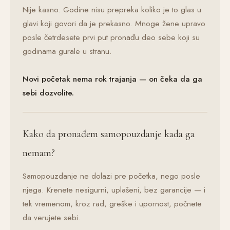
Nije kasno. Godine nisu prepreka koliko je to glas u
glavi koji govori da je prekasno. Mnoge žene upravo
posle četrdesete prvi put pronađu deo sebe koji su
godinama gurale u stranu.
Novi početak nema rok trajanja — on čeka da ga
sebi dozvolite.
Kako da pronađem samopouzdanje kada ga
nemam?
Samopouzdanje ne dolazi pre početka, nego posle
njega. Krenete nesigurni, uplašeni, bez garancije — i
tek vremenom, kroz rad, greške i upornost, počnete
da verujete sebi.