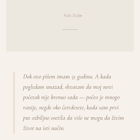
· Puls Duše
Dok ovo pišem imam 51 godinu. A kada
pogledam unazad, shvatam da moj novi
početak nije krenuo sada — počeo je mnogo
ranije, negde oko četrdesete, kada sam prvi
put ozbiljno osetila da više ne mogu da živim
život na isti način.