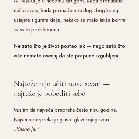
Ali razlika je u nečemu drugom. Kada pronađete
nešto svoje, kada pronađete razlog zbog kojeg
ustajete i gurate dalje, nekako se malo lakše borite
sa svim problemima.
Ne zato što je život postao lak — nego zato što
više nemate osećaj da ste potpuno izgubljeni.
Najteže nije učiti nove stvari —
najteže je pobediti sebe
Mislim da najveća prepreka često nisu godine.
Najveća prepreka je glas u glavi koji govori:
„Kasno je.“