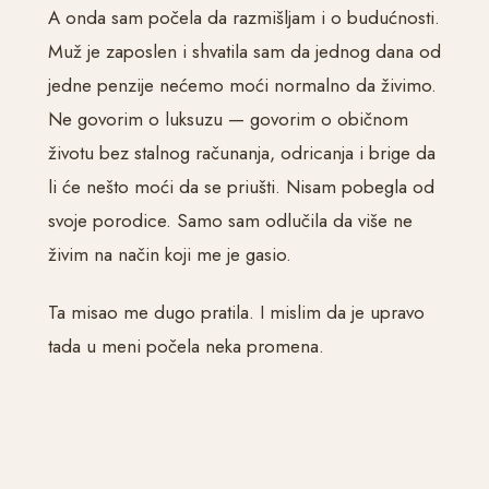
A onda sam počela da razmišljam i o budućnosti.
Muž je zaposlen i shvatila sam da jednog dana od
jedne penzije nećemo moći normalno da živimo.
Ne govorim o luksuzu — govorim o običnom
životu bez stalnog računanja, odricanja i brige da
li će nešto moći da se priušti. Nisam pobegla od
svoje porodice. Samo sam odlučila da više ne
živim na način koji me je gasio.
Ta misao me dugo pratila. I mislim da je upravo
tada u meni počela neka promena.