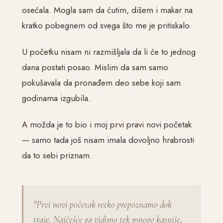
osećala. Mogla sam da ćutim, dišem i makar na
kratko pobegnem od svega što me je pritiskalo.
U početku nisam ni razmišljala da li će to jednog
dana postati posao. Mislim da sam samo
pokušavala da pronađem deo sebe koji sam
godinama izgubila.
A možda je to bio i moj prvi pravi novi početak
— samo tada još nisam imala dovoljno hrabrosti
da to sebi priznam.
"Prvi novi početak retko prepoznamo dok
traje. Najčešće ga vidimo tek mnogo kasnije,