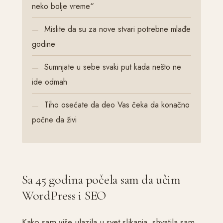
neko bolje vreme“
Mislite da su za nove stvari potrebne mlađe
godine
Sumnjate u sebe svaki put kada nešto ne
ide odmah
Tiho osećate da deo Vas čeka da konačno
počne da živi
Sa 45 godina počela sam da učim
WordPress i SEO
Kako sam više ulazila u svet slikanja, shvatila sam