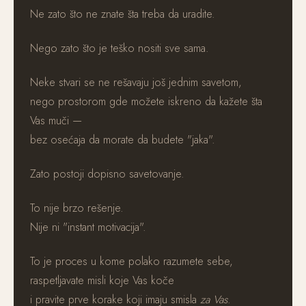
Ne zato što ne znate šta treba da uradite.
Nego zato što je teško nositi sve sama.
Neke stvari se ne rešavaju još jednim savetom,
nego prostorom gde možete iskreno da kažete šta
Vas muči —
bez osećaja da morate da budete "jaka".
Zato postoji dopisno savetovanje.
To nije brzo rešenje.
Nije ni "instant motivacija".
To je proces u kome polako razumete sebe,
raspetljavate misli koje Vas koče
i pravite prve korake koji imaju smisla
za Vas
.