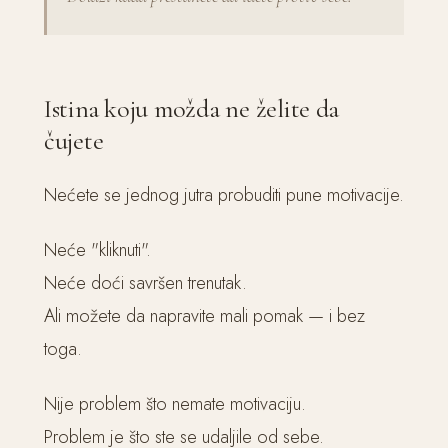
Istina koju možda ne želite da
čujete
Nećete se jednog jutra probuditi pune motivacije.
Neće "kliknuti".
Neće doći savršen trenutak.
Ali možete da napravite mali pomak — i bez
toga.
Nije problem što nemate motivaciju.
Problem je što ste se udaljile od sebe.