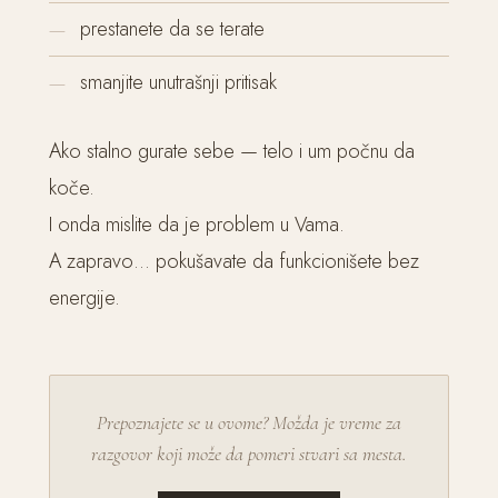
prestanete da se terate
smanjite unutrašnji pritisak
Ako stalno gurate sebe — telo i um počnu da
koče.
I onda mislite da je problem u Vama.
A zapravo… pokušavate da funkcionišete bez
energije.
Prepoznajete se u ovome? Možda je vreme za
razgovor koji može da pomeri stvari sa mesta.