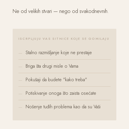
Ne od velikih stvari — nego od svakodnevnih.
ISCRPLJUJU VAS SITNICE KOJE SE GOMILAJU
Stalno razmišljanje koje ne prestaje
Briga šta drugi misle o Vama
Pokušaji da budete "kako treba"
Potiskivanje onoga što zaista osećate
Nošenje tuđih problema kao da su Vaši