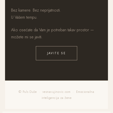
Bez kamere. Bez neprijatnosti.
U Vašem tempu.
Ako osećate da Vam je potreban takav prostor —
možete mi se javiti.
JAVITE SE
© Puls Duše ·
vesnavujinovic.com
· Emocionalna
inteligencija za žene