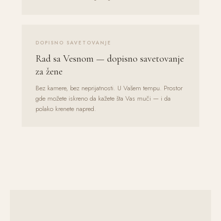
DOPISNO SAVETOVANJE
Rad sa Vesnom — dopisno savetovanje
za žene
Bez kamere, bez neprijatnosti. U Vašem tempu. Prostor
gde možete iskreno da kažete šta Vas muči — i da
polako krenete napred.