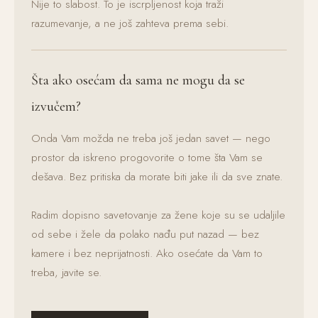
Nije to slabost. To je iscrpljenost koja traži
razumevanje, a ne još zahteva prema sebi.
Šta ako osećam da sama ne mogu da se
izvučem?
Onda Vam možda ne treba još jedan savet — nego
prostor da iskreno progovorite o tome šta Vam se
dešava. Bez pritiska da morate biti jake ili da sve znate.
Radim dopisno savetovanje za žene koje su se udaljile
od sebe i žele da polako nađu put nazad — bez
kamere i bez neprijatnosti. Ako osećate da Vam to
treba, javite se.