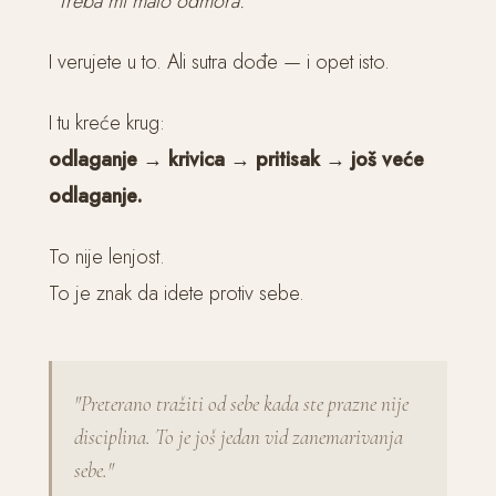
"Treba mi malo odmora."
I verujete u to. Ali sutra dođe — i opet isto.
I tu kreće krug:
odlaganje → krivica → pritisak → još veće
odlaganje.
To nije lenjost.
To je znak da idete protiv sebe.
"Preterano tražiti od sebe kada ste prazne nije
disciplina. To je još jedan vid zanemarivanja
sebe."