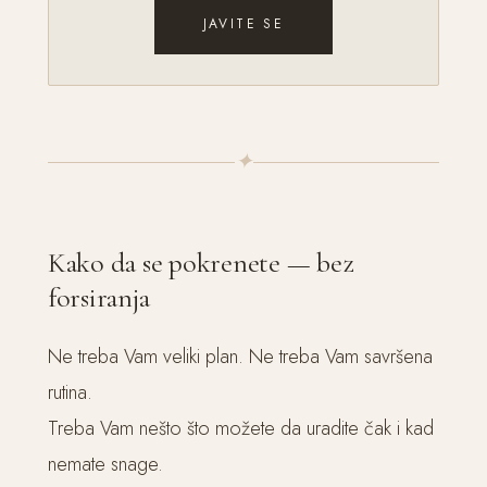
JAVITE SE
✦
Kako da se pokrenete — bez
forsiranja
Ne treba Vam veliki plan. Ne treba Vam savršena
rutina.
Treba Vam nešto što možete da uradite čak i kad
nemate snage.